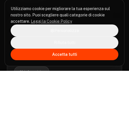
Utilizziamo cookie per migliorare la tua esperienza sul
nostro sito. Puoi scegliere quali categorie di cookie
accettare.
Leggi la Cookie Policy
Personalizza
Webdesign & development
Rifiuta tutti
Sviluppo di piattaforme web integrate per visibilità,
Accetta tutti
CRM, fundraising e gestione volontari.
Vai al servizio
Formazione personalizzata
attraverso percorsi di formazione pensati per gli