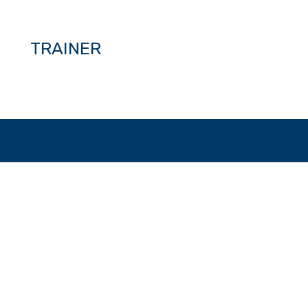
TRAINER
i il tuo posto nella classe 
Giorni
Ore
Minuti
Secondi