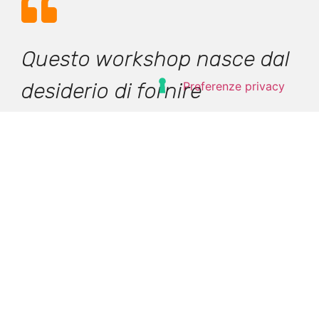
Questo workshop nasce dal
desiderio di fornire
strumenti ed indicazioni
pratiche ai professionisti del
Non Profit che credono che
una (buona) comunicazione
integrata possa essere
motore di crescita e
posizionamento per la