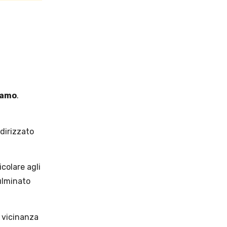
iamo
.
ndirizzato
icolare agli
ulminato
a vicinanza