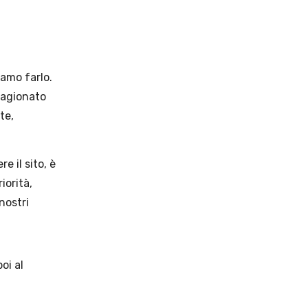
vamo farlo.
ragionato
te,
e il sito, è
iorità,
nostri
oi al