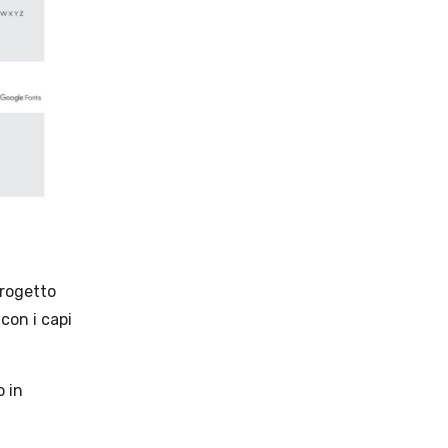
rogetto
con i capi
o in